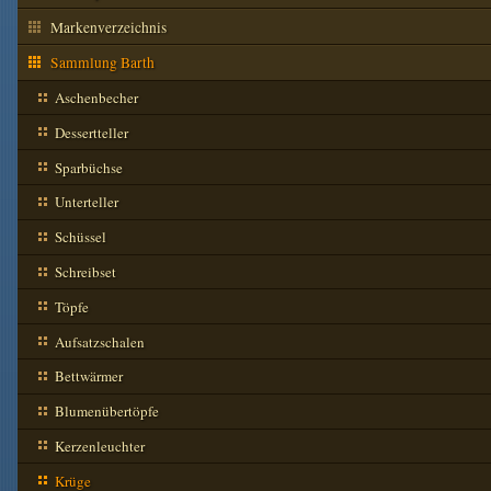
Markenverzeichnis
Sammlung Barth
Aschenbecher
Dessertteller
Sparbüchse
Unterteller
Schüssel
Schreibset
Töpfe
Aufsatzschalen
Bettwärmer
Blumenübertöpfe
Kerzenleuchter
Krüge