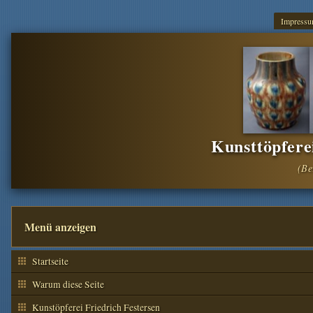
Impress
Kunsttöpfere
Menü anzeigen
Startseite
Warum diese Seite
Kunstöpferei Friedrich Festersen