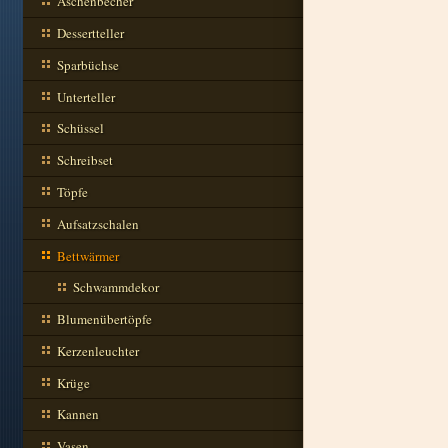
Aschenbecher
Dessertteller
Sparbüchse
Unterteller
Schüssel
Schreibset
Töpfe
Aufsatzschalen
Bettwärmer
Schwammdekor
Blumenübertöpfe
Kerzenleuchter
Krüge
Kannen
Vasen