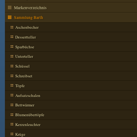
Markenverzeichnis
Sammlung Barth
Aschenbecher
Dessertteller
Sparbüchse
Unterteller
Schüssel
Schreibset
Töpfe
Aufsatzschalen
Bettwärmer
Blumenübertöpfe
Kerzenleuchter
Krüge