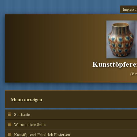
Impress
Kunsttöpfere
Menü anzeigen
Startseite
Warum diese Seite
Kunstöpferei Friedrich Festersen